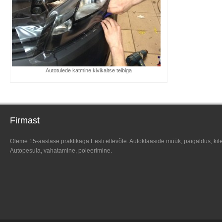
Autotulede katmine kivikaitse teibiga
Firmast
Oleme 15-aastase praktikaga Eesti ettevõte. Autoklaaside müük, paigaldus, kil
Autopesula, vahatamine, poleerimine.