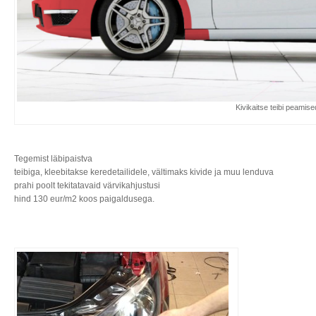
Kivikaitse teibi peami
Tegemist läbipaistva
teibiga, kleebitakse keredetailidele, vältimaks kivide ja muu lenduva
prahi poolt tekitatavaid värvikahjustusi
hind 130 eur/m2 koos paigaldusega.