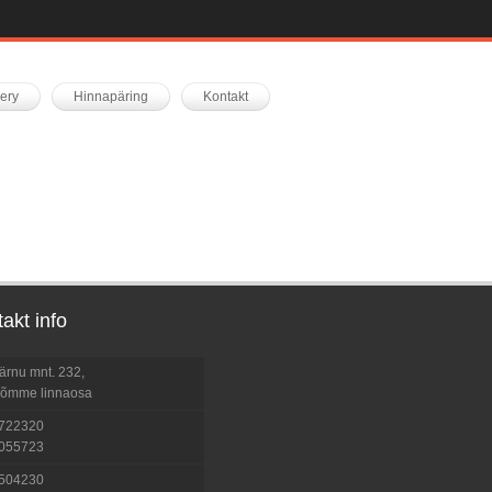
lery
Hinnapäring
Kontakt
akt info
ärnu mnt. 232,
õmme linnaosa
722320
055723
504230