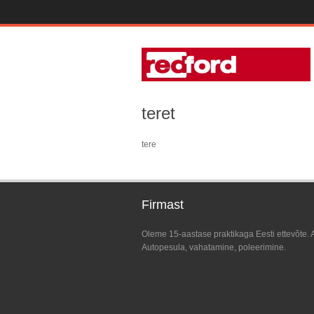
teret
tere
Firmast
Oleme 15-aastase praktikaga Eesti ettevõte. 
Autopesula, vahatamine, poleerimine.