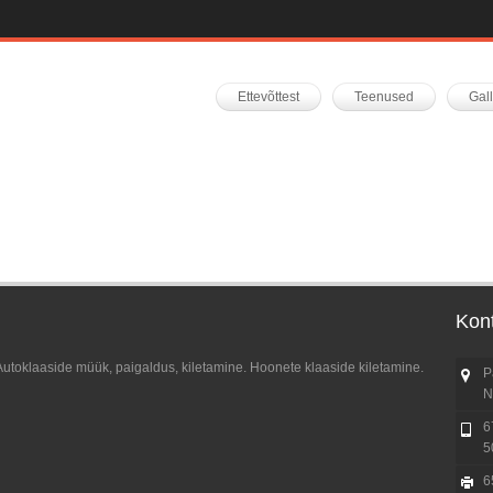
Ettevõttest
Teenused
Gal
Kont
Autoklaaside müük, paigaldus, kiletamine. Hoonete klaaside kiletamine.
P
N
6
5
6